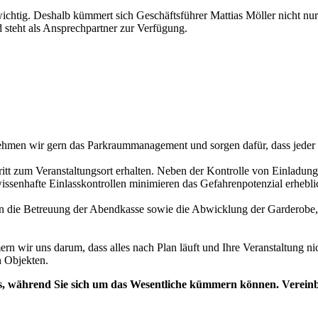
wichtig. Deshalb kümmert sich Geschäftsführer Mattias Möller nicht n
d steht als Ansprechpartner zur Verfügung.
hmen wir gern das Parkraummanagement und sorgen dafür, dass jeder Be
tritt zum Veranstaltungsort erhalten. Neben der Kontrolle von Einladun
ewissenhafte Einlasskontrollen minimieren das Gefahrenpotenzial erhebli
ie Betreuung der Abendkasse sowie die Abwicklung der Garderobe, dam
ern wir uns darum, dass alles nach Plan läuft und Ihre Veranstaltung ni
n Objekten.
fis, während Sie sich um das Wesentliche kümmern können. Vereinb